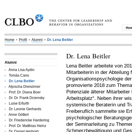
Ho
Home
Profil
Alumni
Dr. Lena Beitler
Dr. Lena Beitler
Alumni
Lena Beitler arbeitete von 20
Anna Lisa Aydin
Mitarbeiterin in der Abteilung 
Tomás Cano
Organisationspsychologie der 
Dr. Lena Beitler
promovierte 2018 zum Thema 
Aljoscha Dreisörner
Potenziale älterer Mitarbeite
Prof. Dr. Diana Boer
Arbeitsplatz“. Neben ihrer wis
Dr. Dr. Frank Drzensky
Luise Erfurth
systemische Beraterin und Tr
Dr. Leonie Gerhards
Freiberuflich sammelte sie E
Anne Göttert
psychologischer Beratungsge
Dr. Friedericke Hardering
der Seminarleitung zu Them
Prof. Dr. Matthias Heinz
Schmerzbewältigung und Gesun
Dr. Daniel Herbold