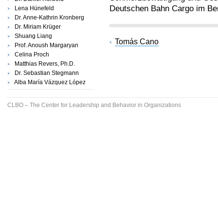
Deutschen Bahn Cargo im Bere
Lena Hünefeld
Dr. Anne-Kathrin Kronberg
Dr. Miriam Krüger
Shuang Liang
Tomás Cano
Prof. Anoush Margaryan
Celina Proch
Matthias Revers, Ph.D.
Dr. Sebastian Stegmann
Alba María Vázquez López
CLBO – The Center for Leadership and Behavior in Organizations