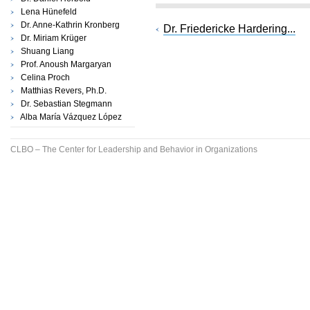
Lena Hünefeld
Dr. Anne-Kathrin Kronberg
Dr. Friedericke Hardering...
Dr. Miriam Krüger
Shuang Liang
Prof. Anoush Margaryan
Celina Proch
Matthias Revers, Ph.D.
Dr. Sebastian Stegmann
Alba María Vázquez López
CLBO – The Center for Leadership and Behavior in Organizations