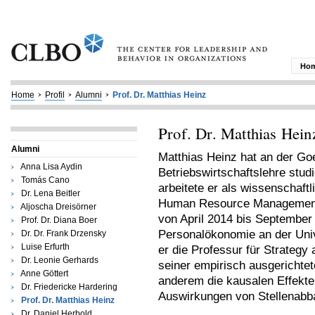
Ho
Home
Profil
Alumni
Prof. Dr. Matthias Heinz
Prof. Dr. Matthias Hein
Alumni
Matthias Heinz hat an der Goe
Anna Lisa Aydin
Betriebswirtschaftslehre stu
Tomás Cano
arbeitete er als wissenschaftl
Dr. Lena Beitler
Human Resource Management d
Aljoscha Dreisörner
von April 2014 bis September 
Prof. Dr. Diana Boer
Personalökonomie an der Univ
Dr. Dr. Frank Drzensky
Luise Erfurth
er die Professur für Strategy 
Dr. Leonie Gerhards
seiner empirisch ausgerichte
Anne Göttert
anderem die kausalen Effekt
Dr. Friedericke Hardering
Auswirkungen von Stellenabb
Prof. Dr. Matthias Heinz
Dr. Daniel Herbold