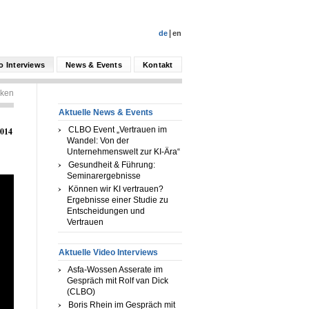
de
en
o Interviews
News & Events
Kontakt
ken
Aktuelle News & Events
CLBO Event „Vertrauen im
2014
Wandel: Von der
Unternehmenswelt zur KI-Ära“
Gesundheit & Führung:
Seminarergebnisse
Können wir KI vertrauen?
Ergebnisse einer Studie zu
Entscheidungen und
Vertrauen
Aktuelle Video Interviews
Asfa-Wossen Asserate im
Gespräch mit Rolf van Dick
(CLBO)
Boris Rhein im Gespräch mit