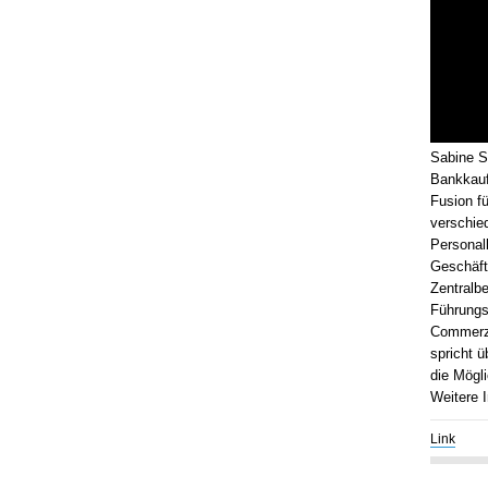
Sabine S
Bankkauf
Fusion fü
verschied
Personalb
Geschäft
Zentralb
Führungs
Commerz 
spricht ü
die Mögli
Weitere 
Link