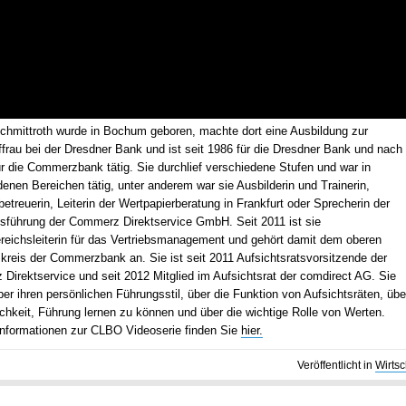
chmittroth wurde in Bochum geboren, machte dort eine Ausbildung zur
frau bei der Dresdner Bank und ist seit 1986 für die Dresdner Bank und nach 
r die Commerzbank tätig. Sie durchlief verschiedene Stufen und war in
enen Bereichen tätig, unter anderem war sie Ausbilderin und Trainerin,
etreuerin, Leiterin der Wertpapierberatung in Frankfurt oder Sprecherin der
sführung der Commerz Direktservice GmbH. Seit 2011 ist sie
ereichsleiterin für das Vertriebsmanagement und gehört damit dem oberen
kreis der Commerzbank an. Sie ist seit 2011 Aufsichtsratsvorsitzende der
Direktservice und seit 2012 Mitglied im Aufsichtsrat der comdirect AG. Sie
ber ihren persönlichen Führungsstil, über die Funktion von Aufsichtsräten, übe
chkeit, Führung lernen zu können und über die wichtige Rolle von Werten.
Informationen zur CLBO Videoserie finden Sie
hier.
Veröffentlicht in
Wirtsc