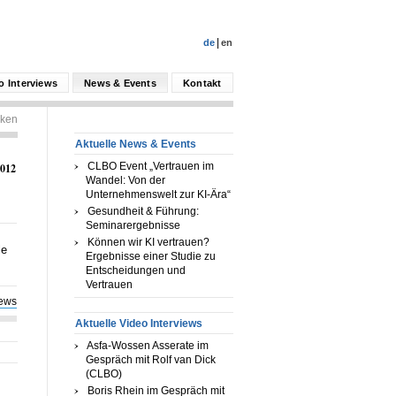
de
en
o Interviews
News & Events
Kontakt
ken
Aktuelle News & Events
CLBO Event „Vertrauen im
2012
Wandel: Von der
Unternehmenswelt zur KI-Ära“
Gesundheit & Führung:
Seminarergebnisse
Können wir KI vertrauen?
le
Ergebnisse einer Studie zu
Entscheidungen und
Vertrauen
ews
Aktuelle Video Interviews
Asfa-Wossen Asserate im
Gespräch mit Rolf van Dick
(CLBO)
Boris Rhein im Gespräch mit