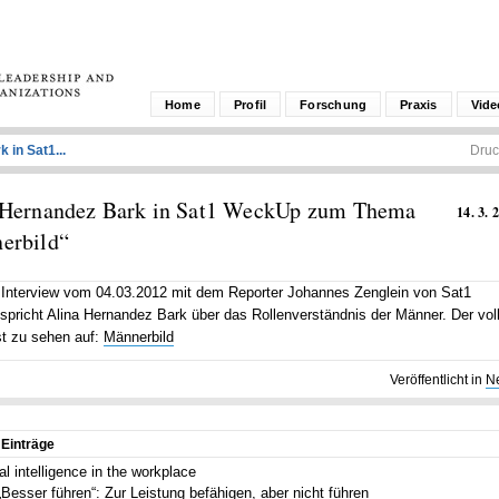
Home
Profil
Forschung
Praxis
Vide
 in Sat1...
Druc
 Hernandez Bark in Sat1 WeckUp zum Thema
14. 3. 
erbild“
 Interview vom 04.03.2012 mit dem Reporter Johannes Zenglein von Sat1
pricht Alina Hernandez Bark über das Rollenverständnis der Männer. Der vol
st zu sehen auf:
Männerbild
Veröffentlicht in
N
 Einträge
ial intelligence in the workplace
„Besser führen“: Zur Leistung befähigen, aber nicht führen