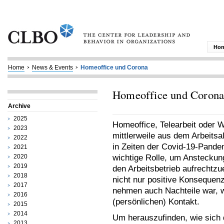
Ho
Home
News & Events
Homeoffice und Corona
Homeoffice und Coron
Archive
2025
Homeoffice, Telearbeit oder 
2023
mittlerweile aus dem Arbeits
2022
in Zeiten der Covid-19-Pande
2021
2020
wichtige Rolle, um An­ste­ck
2019
den Arbeitsbetrieb aufrechtzu
2018
nicht nur positive Konsequenz
2017
nehmen auch Nachteile war, w
2016
(persönlichen) Kontakt.
2015
2014
Um herauszufinden, wie sich 
2013