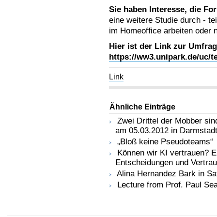
Sie haben Interesse, die Fo
eine weitere Studie durch - t
im Homeoffice arbeiten oder n
Hier ist der Link zur Umfrag
https://ww3.unipark.de/uc/t
Link
Ähnliche Einträge
Zwei Drittel der Mobber sin
am 05.03.2012 in Darmstad
„Bloß keine Pseudoteams“
Können wir KI vertrauen? E
Entscheidungen und Vertra
Alina Hernandez Bark in 
Lecture from Prof. Paul Se