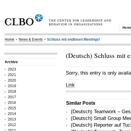
Hom
Home
News & Events
Schluss mit endlosen Meetings!
(Deutsch) Schluss mit 
Archive
2023
Sorry, this entry is only avail
2021
2020
Link
2019
2018
2017
2016
Similar Posts
2015
(Deutsch) Teamwork – Gesü
2014
(Deutsch) Small Group Meet
2013
(Deutsch) Reporter auf Tuc
2012
2011