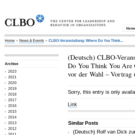
Hom
Home
News & Events
CLBO-Veranstaltung: Where Do You Think...
(Deutsch) CLBO-Verans
Do You Think You Are
Archive
2023
vor der Wahl – Vortrag
2021
2020
2019
Sorry, this entry is only avail
2018
2017
Link
2016
2015
2014
Similar Posts
2013
2012
(Deutsch) Rolf van Dick zu
2011